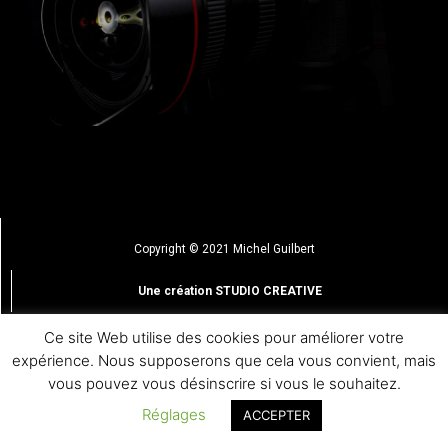
Copyright © 2021 Michel Guilbert
Une création STUDIO CREATIVE
Ce site Web utilise des cookies pour améliorer votre
Confidentialité & cookies
expérience. Nous supposerons que cela vous convient, mais
vous pouvez vous désinscrire si vous le souhaitez.
CGV
Réglages
ACCEPTER
Mentions légales