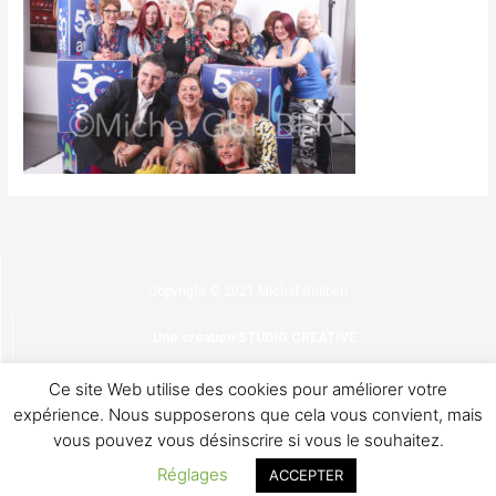
Copyright © 2021 Michel Guilbert
Une création STUDIO CREATIVE
Ce site Web utilise des cookies pour améliorer votre
Confidentialité & cookies
expérience. Nous supposerons que cela vous convient, mais
vous pouvez vous désinscrire si vous le souhaitez.
CGV
Réglages
ACCEPTER
Mentions légales