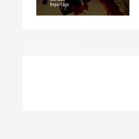
←
Fichier média précédent
Laisser un commentaire
Vous devez
vous connecter
pour publier un c