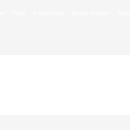
ie
Vidéo
Evénementiel
Banque d’images
Anim
in
 votre premier article. Modifiez-le ou supprimez-le, puis commen