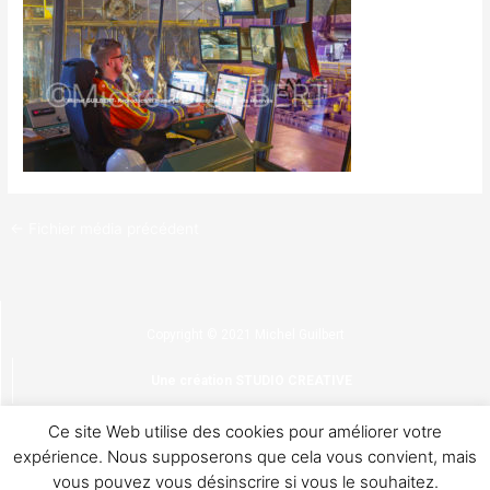
←
Fichier média précédent
Copyright © 2021 Michel Guilbert
Une création STUDIO CREATIVE
Ce site Web utilise des cookies pour améliorer votre
Confidentialité & cookies
expérience. Nous supposerons que cela vous convient, mais
vous pouvez vous désinscrire si vous le souhaitez.
CGV