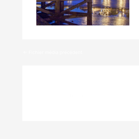
←
Fichier média précédent
Laisser un commentaire
Vous devez
vous connecter
pour publier un c